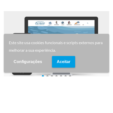
Este site usa cookies funcionais e scripts externos para
melhorar a sua experiência.
Configurações
Aceitar
Detalhe do Projecto
Criação de website para a mascote da Junta de
Freguesia de Quarteira
Octávio o Polvo de Quarteira
.
Criação de animação de banner com base em