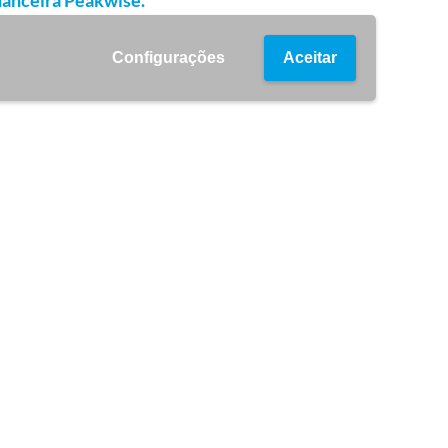
nanceira Peakwise.
Configurações
Aceitar
IENTE:
akwise
SENVOLVIMENTO:
 is Singular
BSITE:
akwise.pt