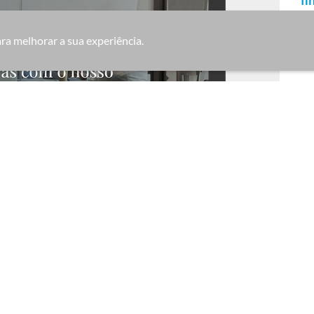
fi
Copyright © 2023 All is Singular | All Rights Reserved.
ara melhorar a sua experiência.
CL
Pe
DE
All
WE
pe